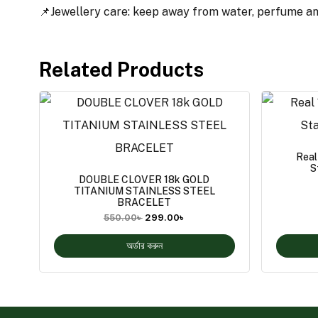
📌Jewellery care: keep away from water, perfume and 
Related Products
Real
S
DOUBLE CLOVER 18k GOLD
TITANIUM STAINLESS STEEL
BRACELET
550.00
৳
299.00
৳
অর্ডার করুন