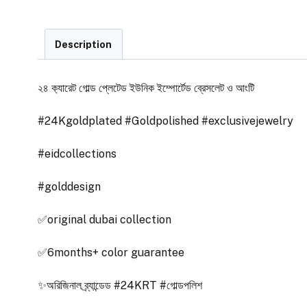
Description
২৪ ক‍্যারেট গোল্ড প্লেটেড ইউনিক ইম্পোর্টেড ব্রেসলেট ও আংটি
#24Kgoldplated #Goldpolished #exclusivejewelry
#eidcollections
#golddesign
✅original dubai collection
✅6months+ color guarantee
✨অরিজিনাল ব্র্যান্ডেড #24KRT #গোল্ডপলিশ