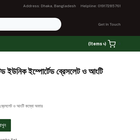
Address: Dhaka, Bangladesh
Helpline: 01917285761
Get In Touch
(Items ৳)
0
েটেড ইউনিক ইম্পোর্টেড ব্রেসলেট ও আংটি
েড ব্রেসলেট ও আংটি কম্বো অফার
রাখুন
ombo Set