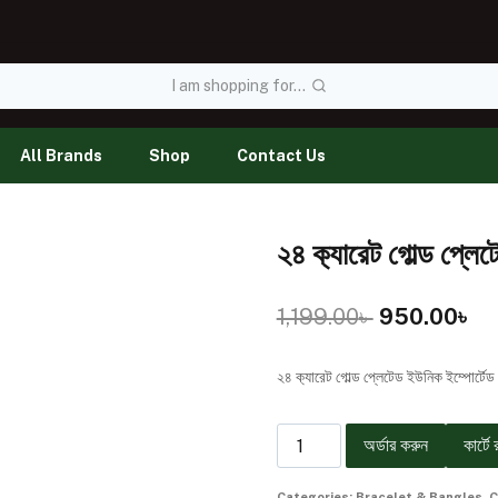
I am shopping for...
All Brands
Shop
Contact Us
২৪ ক‍্যারেট গোল্ড প্ল
1,199.00
৳
950.00
৳
২৪ ক‍্যারেট গোল্ড প্লেটেড ইউনিক ইম্পোর্ট
অর্ডার করুন
কার্টে 
Categories:
Bracelet & Bangles
,
C