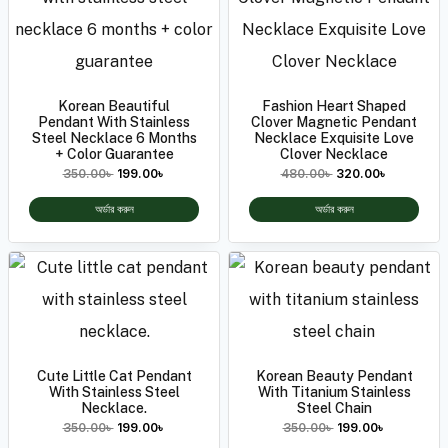
Korean Beautiful
Fashion Heart Shaped
Pendant With Stainless
Clover Magnetic Pendant
Steel Necklace 6 Months
Necklace Exquisite Love
+ Color Guarantee
Clover Necklace
350.00
৳
199.00
৳
480.00
৳
320.00
৳
অর্ডার করুন
অর্ডার করুন
Cute Little Cat Pendant
Korean Beauty Pendant
With Stainless Steel
With Titanium Stainless
Necklace.
Steel Chain
350.00
৳
199.00
৳
350.00
৳
199.00
৳