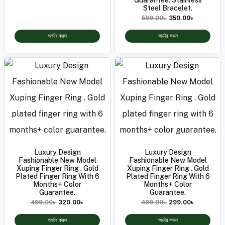
Steel Bracelet.
599.00
৳
350.00
৳
অর্ডার করুন
অর্ডার করুন
Luxury Design
Luxury Design
Fashionable New Model
Fashionable New Model
Xuping Finger Ring . Gold
Xuping Finger Ring . Gold
Plated Finger Ring With 6
Plated Finger Ring With 6
Months+ Color
Months+ Color
Guarantee.
Guarantee.
499.00
৳
320.00
৳
499.00
৳
299.00
৳
অর্ডার করুন
অর্ডার করুন