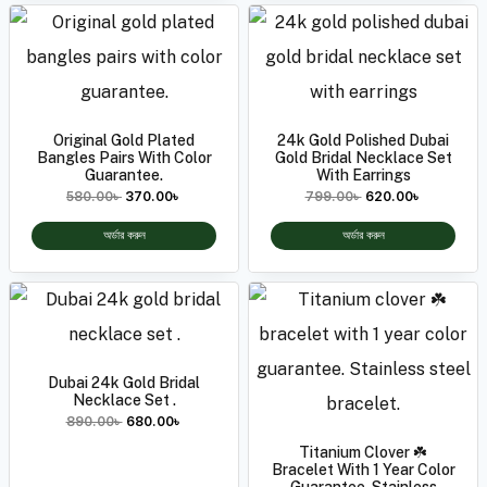
Original Gold Plated
24k Gold Polished Dubai
Bangles Pairs With Color
Gold Bridal Necklace Set
Guarantee.
With Earrings
580.00
৳
370.00
৳
799.00
৳
620.00
৳
অর্ডার করুন
অর্ডার করুন
Dubai 24k Gold Bridal
Necklace Set .
890.00
৳
680.00
৳
Titanium Clover ☘️
Bracelet With 1 Year Color
Guarantee. Stainless