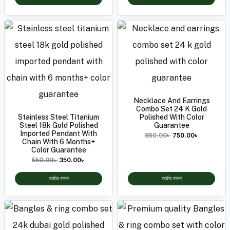
Necklace And Earrings
Combo Set 24 K Gold
Stainless Steel Titanium
Polished With Color
Steel 18k Gold Polished
Guarantee
Imported Pendant With
850.00
৳
750.00
৳
Chain With 6 Months+
Color Guarantee
550.00
৳
350.00
৳
অর্ডার করুন
অর্ডার করুন