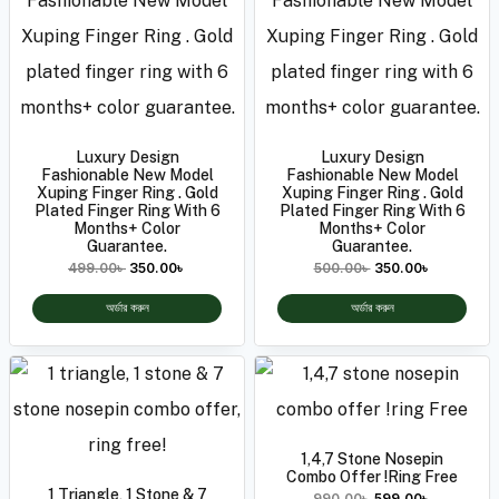
Luxury Design
Luxury Design
Fashionable New Model
Fashionable New Model
Xuping Finger Ring . Gold
Xuping Finger Ring . Gold
Plated Finger Ring With 6
Plated Finger Ring With 6
Months+ Color
Months+ Color
Guarantee.
Guarantee.
499.00
৳
350.00
৳
500.00
৳
350.00
৳
অর্ডার করুন
অর্ডার করুন
1,4,7 Stone Nosepin
Combo Offer !ring Free
1 Triangle, 1 Stone & 7
990.00
৳
599.00
৳