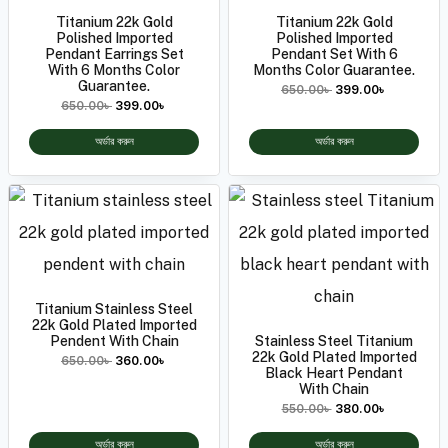
Titanium 22k Gold
Titanium 22k Gold
Polished Imported
Polished Imported
Pendant Earrings Set
Pendant Set With 6
With 6 Months Color
Months Color Guarantee.
Guarantee.
650.00
৳
399.00
৳
650.00
৳
399.00
৳
অর্ডার করুন
অর্ডার করুন
Titanium Stainless Steel
22k Gold Plated Imported
Pendent With Chain
Stainless Steel Titanium
22k Gold Plated Imported
650.00
৳
360.00
৳
Black Heart Pendant
With Chain
550.00
৳
380.00
৳
অর্ডার করুন
অর্ডার করুন