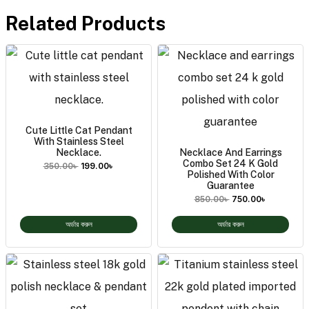
Related Products
Cute Little Cat Pendant
With Stainless Steel
Necklace.
Necklace And Earrings
Combo Set 24 K Gold
350.00
৳
199.00
৳
Polished With Color
Guarantee
850.00
৳
750.00
৳
অর্ডার করুন
অর্ডার করুন