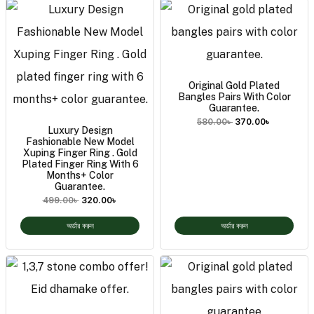
Original Gold Plated
Bangles Pairs With Color
Guarantee.
580.00
৳
370.00
৳
Luxury Design
Fashionable New Model
Xuping Finger Ring . Gold
Plated Finger Ring With 6
Months+ Color
Guarantee.
499.00
৳
320.00
৳
অর্ডার করুন
অর্ডার করুন