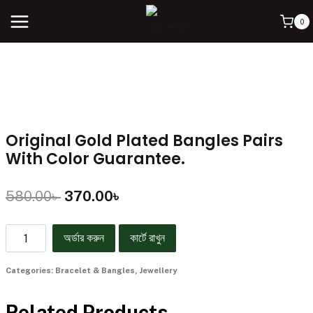
0
Original Gold Plated Bangles Pairs
With Color Guarantee.
580.00
৳
370.00
৳
অর্ডার করুন
কার্টে রাখুন
Categories:
Bracelet & Bangles
,
Jewellery
Related Products