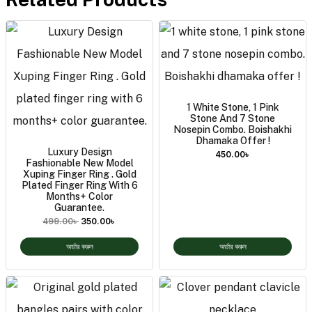
1 White Stone, 1 Pink
Stone And 7 Stone
Nosepin Combo. Boishakhi
Dhamaka Offer !
Luxury Design
450.00
৳
Fashionable New Model
Xuping Finger Ring . Gold
Plated Finger Ring With 6
Months+ Color
Guarantee.
499.00
৳
350.00
৳
অর্ডার করুন
অর্ডার করুন