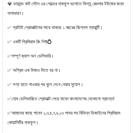
💎 ডায়মন্ড কাট স্টোন এর গোল্ডের নাকফুল গুলোতে কিন্তু রেগুলার ইউজের জন‍্য
অসাধারণ।
✅ প্রতিটা প্রোডাক্টসের সাথে থাকছে ১ বছরের রিপ্লেস গ্যারান্টি।
✅ একটি প্রিমিয়াম রিং গিফ্ট💍
✅সম্পূর্ণ ক্যাশ অন ডেলিভারি।
✅ অগ্রিম এক টাকাও দিতে হয় না।
✅ পণ্য হাতে পাওয়ার পর খুলে দেখে নেয়ার সুযোগ।
✅হোম ডেলিভারিতে প্রোডাক্ট পেয়ে যাবেন বাংলাদেশের যেকোনো প্রান্তে!
✅আমাদের কাছে পাবেন ১,৩,৪,৭,৯,১৩ পাথর সহ বিভিন্ন ডিজাইনের প্রিমিয়াম
কোয়ালিটির নাকফুল।