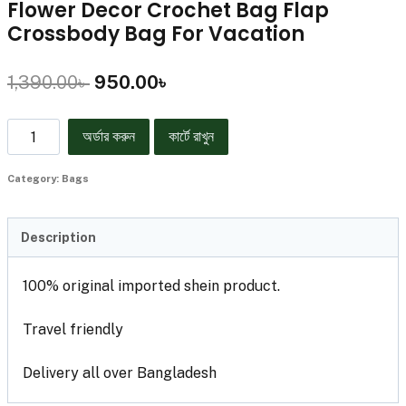
Flower Decor Crochet Bag Flap
Crossbody Bag For Vacation
1,390.00
৳
950.00
৳
অর্ডার করুন
কার্টে রাখুন
Category:
Bags
Description
100% original imported shein product.
Travel friendly
Delivery all over Bangladesh